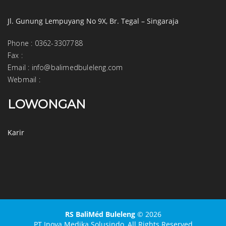
Jl. Gunung Lempuyang No 9X, Br. Tegal – Singaraja
Phone
:
0362-3307788
Fax
:
Email
:
info@balimedbuleleng.com
Webmail
:
LOWONGAN
Karir
RS BaliMéd Buleleng
© 2026
PT Inova Medika Solusindo,
All Rights Reserved