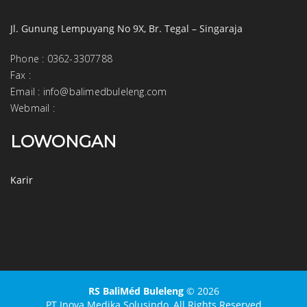
Jl. Gunung Lempuyang No 9X, Br. Tegal – Singaraja
Phone
:
0362-3307788
Fax
:
Email
:
info@balimedbuleleng.com
Webmail
:
LOWONGAN
Karir
RS BaliMéd Buleleng
© 2026
PT Inova Medika Solusindo,
All Rights Reserved