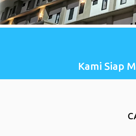
Kami Siap M
C