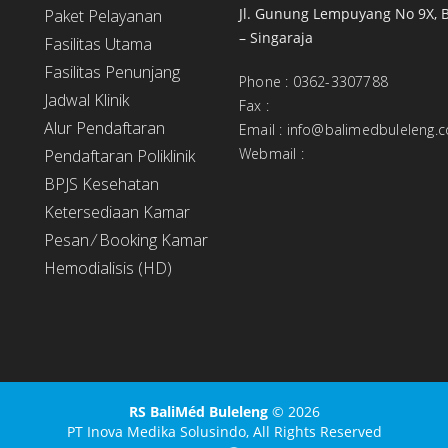
Jl. Gunung Lempuyang No 9X, B
Paket Pelayanan
– Singaraja
Fasilitas Utama
Fasilitas Penunjang
Phone
:
0362-3307788
Jadwal Klinik
Fax
:
Alur Pendaftaran
Email
:
info@balimedbuleleng.
Webmail
:
Pendaftaran Poliklinik
BPJS Kesehatan
Ketersediaan Kamar
Pesan ⁄ Booking Kamar
Hemodialisis (HD)
RS BaliMéd Buleleng
© 2026
PT Inova Medika Solusindo,
All Rights Reserved