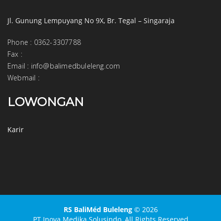
Jl. Gunung Lempuyang No 9X, Br. Tegal – Singaraja
Phone
:
0362-3307788
Fax
:
Email
:
info@balimedbuleleng.com
Webmail
:
LOWONGAN
Karir
RS BaliMéd Buleleng
© 2026
PT Inova Medika Solusindo,
All Rights Reserved