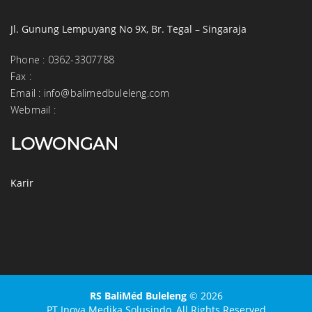
Jl. Gunung Lempuyang No 9X, Br. Tegal – Singaraja
Phone
:
0362-3307788
Fax
:
Email
:
info@balimedbuleleng.com
Webmail
:
LOWONGAN
Karir
RS BaliMéd Buleleng
© 2026
PT Inova Medika Solusindo,
All Rights Reserved